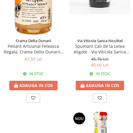
Via Viticola Sarica Niculitel
Crama Delta Dunarii
Spumant Caii de la Letea
Petiant Artizanal Feteasca
Aligote - Via Viticola Sarica
Regala, Crama Delta Dunarii -
Niculitel
La Sapata
45,76 Lei
47,50 Lei
40,00 Lei
IN STOC
IN STOC
ADAUGA IN COS
ADAUGA IN COS
NOU