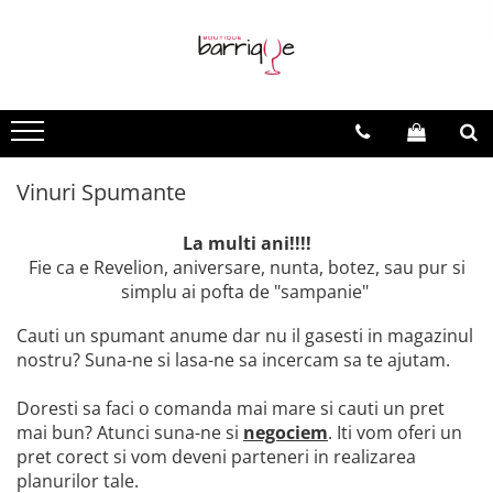
Vinuri
Vinuri Barrique
Vinuri Evenimente
Vinuri Spumante
Vinuri - Toate
Vinuri Barrique Clasice
Vinuri la sticla
Vinuri Spumante
Vinuri Premium
Vinuri Light Barrique/Fumee
Vinuri Speciale
Vinuri Spumante
Vinuri Moderne
La multi ani!!!!
Fie ca e Revelion, aniversare, nunta, botez, sau pur si
simplu ai pofta de "sampanie"
Cauti un spumant anume dar nu il gasesti in magazinul
nostru? Suna-ne si lasa-ne sa incercam sa te ajutam.
Doresti sa faci o comanda mai mare si cauti un pret
mai bun? Atunci suna-ne si
negociem
. Iti vom oferi un
pret corect si vom deveni parteneri in realizarea
planurilor tale.