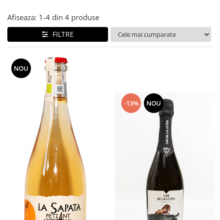
Afiseaza:
1-
4
din
4
produse
FILTRE
NOU
-13%
NOU