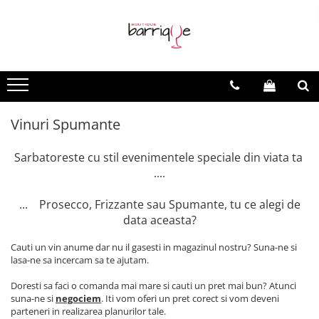
Vinuri
Vinuri Barrique
Vinuri Evenimente
Vinuri Spumante
Vinuri - Toate
Vinuri Barrique Clasice
Vinuri la sticla
Vinuri Spumante
Vinuri Premium
Vinuri Light Barrique/Fumee
Vinuri Speciale
Vinuri Spumante
Vinuri Moderne
Sarbatoreste cu stil evenimentele speciale din viata ta
....
... Prosecco, Frizzante sau Spumante, tu ce alegi de
data aceasta?
Cauti un vin anume dar nu il gasesti in magazinul nostru? Suna-ne si
lasa-ne sa incercam sa te ajutam.
Doresti sa faci o comanda mai mare si cauti un pret mai bun? Atunci
suna-ne si
negociem
. Iti vom oferi un pret corect si vom deveni
parteneri in realizarea planurilor tale.