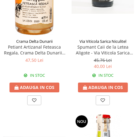
Via Viticola Sarica Niculitel
Crama Delta Dunarii
Spumant Caii de la Letea
Petiant Artizanal Feteasca
Aligote - Via Viticola Sarica
Regala, Crama Delta Dunarii -
Niculitel
La Sapata
45,76 Lei
47,50 Lei
40,00 Lei
IN STOC
IN STOC
ADAUGA IN COS
ADAUGA IN COS
NOU