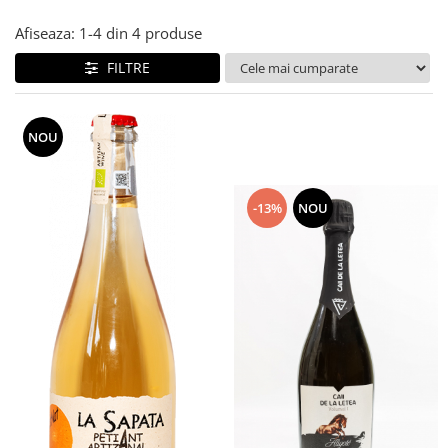
Afiseaza:
1-
4
din
4
produse
FILTRE
NOU
-13%
NOU