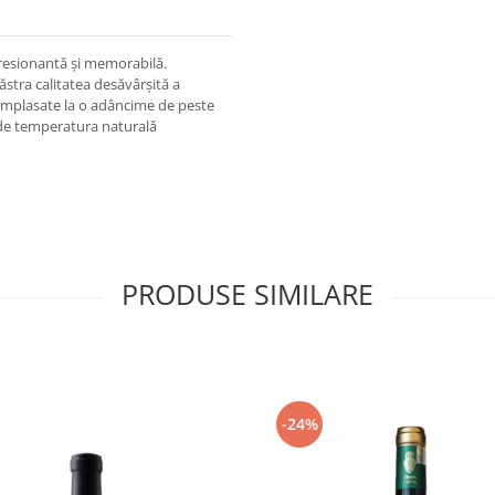
resionantă şi memorabilă.
ăstra calitatea desăvârşită a
r amplasate la o adâncime de peste
nde temperatura naturală
PRODUSE SIMILARE
-24%