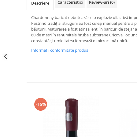
Caracteristici
Review-uri
(0)
Descriere
Chardonnay baricat debutează cu o explozie olfactivă imp
Păstrînd tradiţia, strugurii au fost culeşi manual pentru a p
băuturii. Maturarea a fost atinsă lent, în baricuri de steja
60 de metri în renumitele hrube subterane Cricova, loc u
constantă și umiditatea formează o microclimă unică.
Informatii conformitate produs
-15%