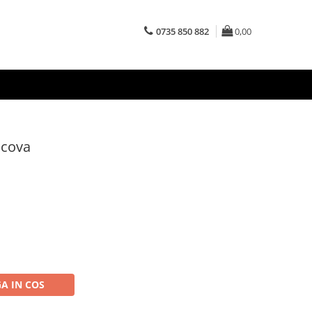
0735 850 882
0,00
icova
A IN COS