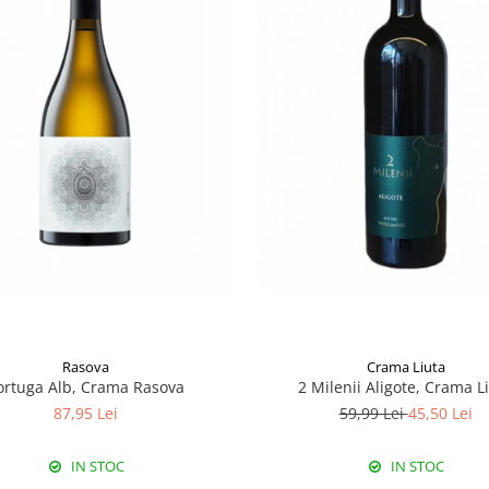
Rasova
Crama Liuta
ortuga Alb, Crama Rasova
2 Milenii Aligote, Crama L
87,95 Lei
59,99 Lei
45,50 Lei
IN STOC
IN STOC