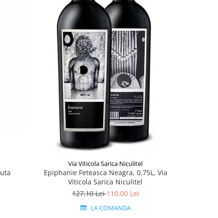
Via Viticola Sarica Niculitel
iuta
Epiphanie Feteasca Neagra, 0.75L, Via
Ion Vlad
Viticola Sarica Niculitel
127,10 Lei
110,00 Lei
LA COMANDA