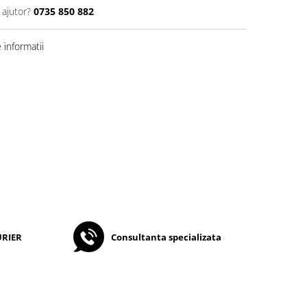
 ajutor?
0735 850 882
informatii
URIER
Consultanta specializata