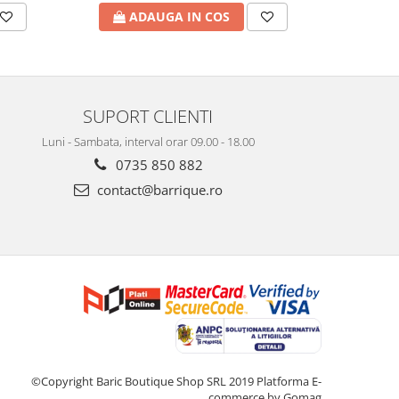
ADAUGA IN COS
A
SUPORT CLIENTI
Luni - Sambata, interval orar 09.00 - 18.00
0735 850 882
contact@barrique.ro
©Copyright Baric Boutique Shop SRL 2019
Platforma E-
commerce by Gomag