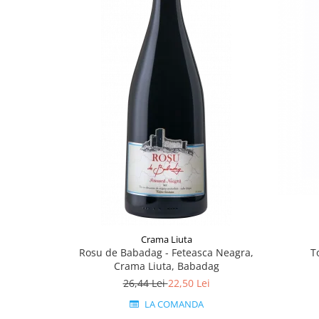
Crama Liuta
Rosu de Babadag - Feteasca Neagra,
T
Crama Liuta, Babadag
26,44 Lei
22,50 Lei
LA COMANDA