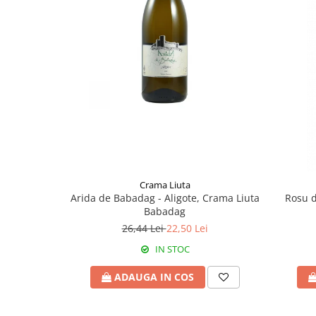
Crama Liuta
Arida de Babadag - Aligote, Crama Liuta
Rosu d
Babadag
26,44 Lei
22,50 Lei
IN STOC
ADAUGA IN COS