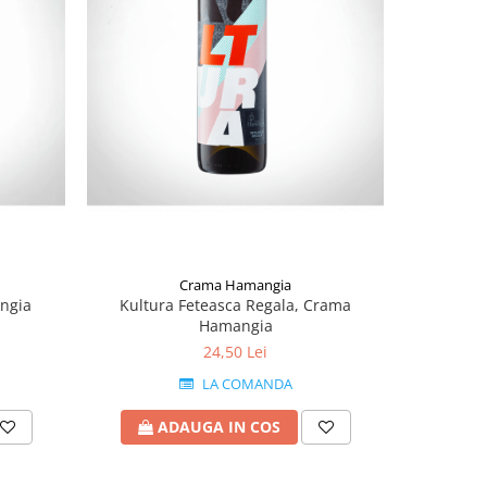
Crama Hamangia
ngia
Kultura Feteasca Regala, Crama
Kultur
Hamangia
24,50 Lei
LA COMANDA
ADAUGA IN COS
A