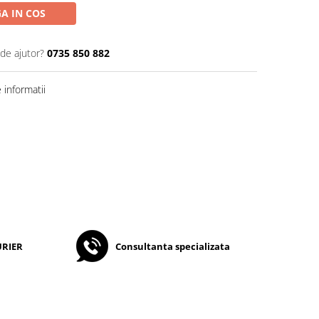
A IN COS
 de ajutor?
0735 850 882
informatii
URIER
Consultanta specializata