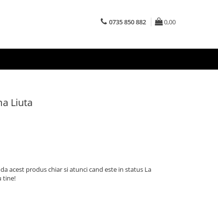
0735 850 882
0,00
ma Liuta
a acest produs chiar si atunci cand este in status La
 tine!