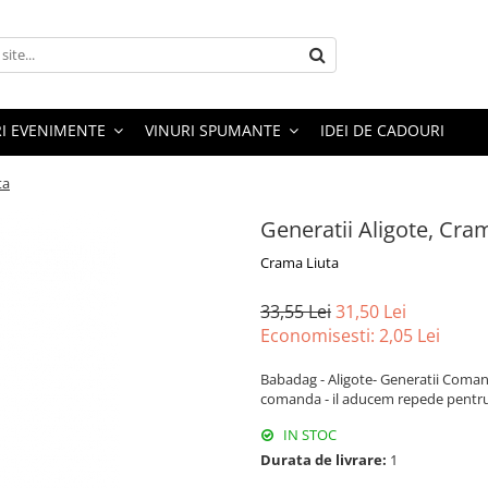
RI EVENIMENTE
VINURI SPUMANTE
IDEI DE CADOURI
ta
Generatii Aligote, Cra
Crama Liuta
33,55 Lei
31,50 Lei
Economisesti:
2,05
Lei
Babadag - Aligote- Generatii Comand
comanda - il aducem repede pentru
IN STOC
Durata de livrare:
1