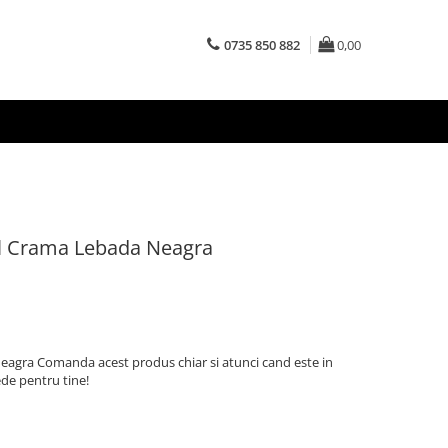
0735 850 882
0,00
l Crama Lebada Neagra
eagra Comanda acest produs chiar si atunci cand este in
de pentru tine!