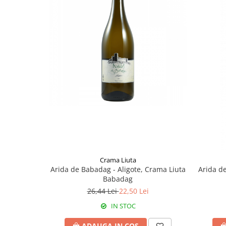
Crama Liuta
Arida de Babadag - Aligote, Crama Liuta
Arida d
Babadag
26,44 Lei
22,50 Lei
IN STOC
ADAUGA IN COS