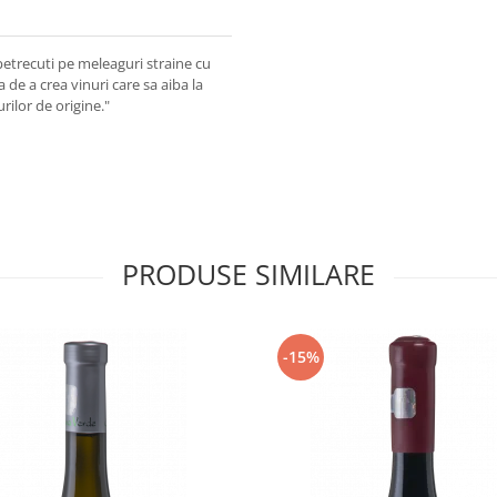
 petrecuti pe meleaguri straine cu
 de a crea vinuri care sa aiba la
urilor de origine."
PRODUSE SIMILARE
-15%