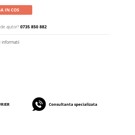
A IN COS
 de ajutor?
0735 850 882
informatii
URIER
Consultanta specializata