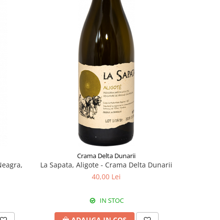
-8%
Crama Delta Dunarii
Neagra,
La Sapata, Aligote - Crama Delta Dunarii
Sauvign
40,00 Lei
IN STOC
ADAUGA IN COS
A