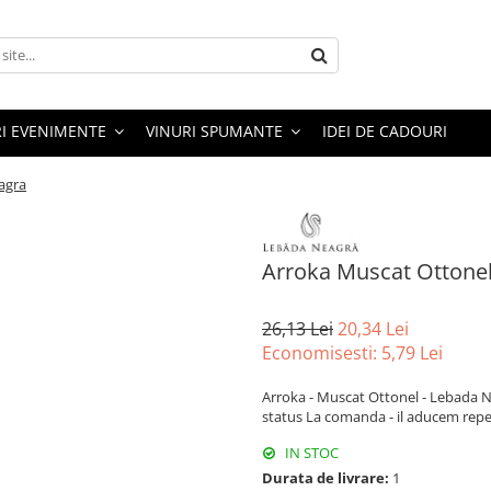
RI EVENIMENTE
VINURI SPUMANTE
IDEI DE CADOURI
agra
Arroka Muscat Ottone
26,13 Lei
20,34 Lei
Economisesti:
5,79
Lei
Arroka - Muscat Ottonel - Lebada N
status La comanda - il aducem repe
IN STOC
Durata de livrare:
1