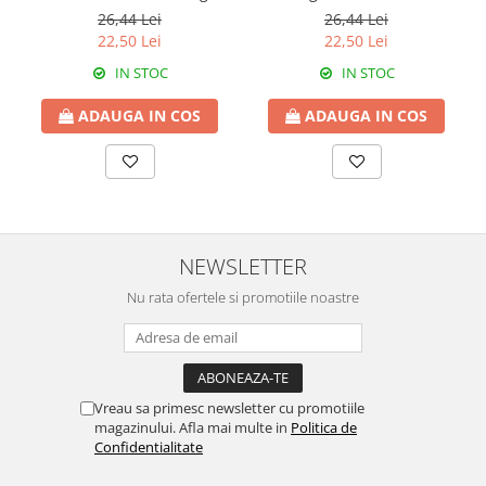
Babadag
26,44 Lei
26,44 Lei
22,50 Lei
22,50 Lei
IN STOC
IN STOC
ADAUGA IN COS
ADAUGA IN COS
NEWSLETTER
Nu rata ofertele si promotiile noastre
Vreau sa primesc newsletter cu promotiile
magazinului. Afla mai multe in
Politica de
Confidentialitate