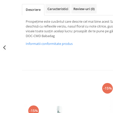
Caracteristici
Review-uri
(0)
Descriere
Prospețime este cuvântul care descrie cel mai bine acest 
deschisă cu reflexiile verziu, nasul floral cu note citrice, gus
vioaie toate susțin același lucru: proaspăt de te pune pe g
DOC-CMD Babadag
Informatii conformitate produs
-15%
-15%