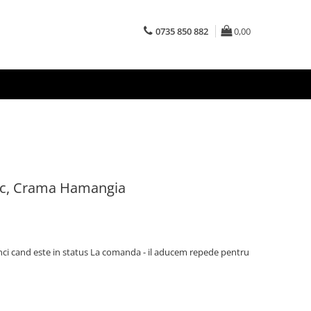
0735 850 882
0,00
nc, Crama Hamangia
ci cand este in status La comanda - il aducem repede pentru