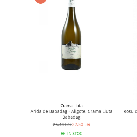
Crama Liuta
Arida de Babadag - Aligote, Crama Liuta
Rosu d
Babadag
26,44 Lei
22,50 Lei
IN STOC