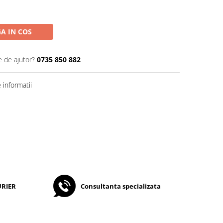
A IN COS
e de ajutor?
0735 850 882
informatii
URIER
Consultanta specializata