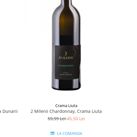
Crama Liuta
a Dunarii
2 Milenii Chardonnay, Crama Liuta
Sur Mer
59,99 Lei
45,50 Lei
LA COMANDA