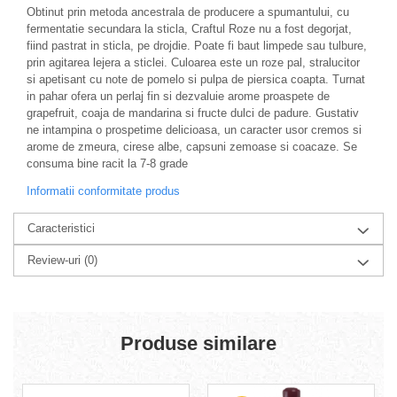
Obtinut prin metoda ancestrala de producere a spumantului, cu
fermentatie secundara la sticla, Craftul Roze nu a fost degorjat,
fiind pastrat in sticla, pe drojdie. Poate fi baut limpede sau tulbure,
prin agitarea lejera a sticlei. Culoarea este un roze pal, stralucitor
si apetisant cu note de pomelo si pulpa de piersica coapta. Turnat
in pahar ofera un perlaj fin si dezvaluie arome proaspete de
grapefruit, coaja de mandarina si fructe dulci de padure. Gustativ
ne intampina o prospetime delicioasa, un caracter usor cremos si
arome de zmeura, cirese albe, capsuni zemoase si coacaze. Se
consuma bine racit la 7-8 grade
Informatii conformitate produs
Caracteristici
Review-uri
(0)
Produse similare