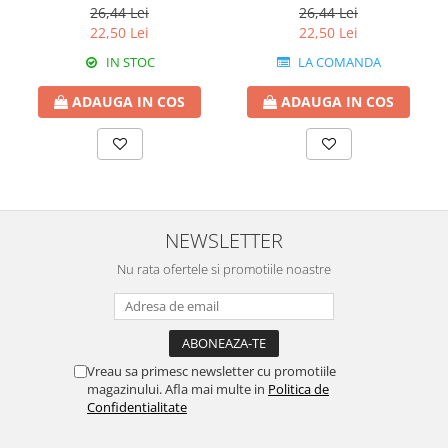
Babadag
26,44 Lei
26,44 Lei
22,50 Lei
22,50 Lei
IN STOC
LA COMANDA
ADAUGA IN COS
ADAUGA IN COS
NEWSLETTER
Nu rata ofertele si promotiile noastre
Vreau sa primesc newsletter cu promotiile
magazinului. Afla mai multe in
Politica de
Confidentialitate