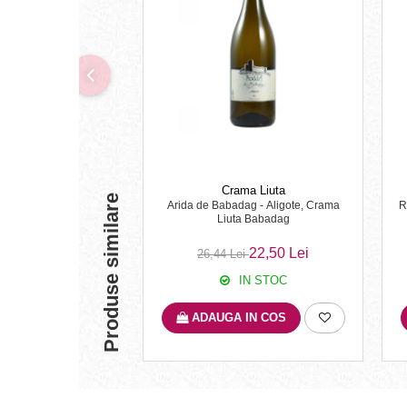
Crama Liuta
Produse similare
Arida de Babadag - Aligote, Crama
R
Liuta Babadag
22,50 Lei
26,44 Lei
IN STOC
ADAUGA IN COS