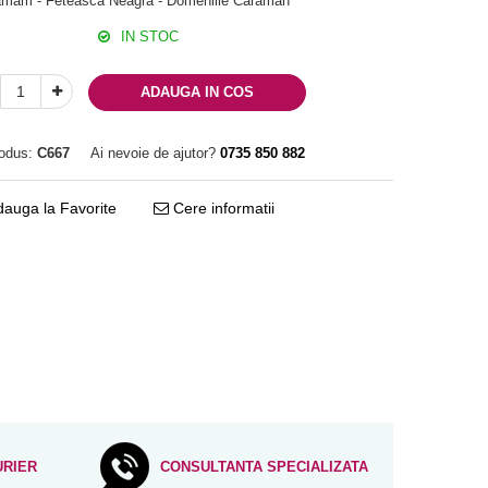
mam - Feteasca Neagra - Domeniile Caraman
IN STOC
ADAUGA IN COS
odus:
C667
Ai nevoie de ajutor?
0735 850 882
auga la Favorite
Cere informatii
URIER
CONSULTANTA SPECIALIZATA