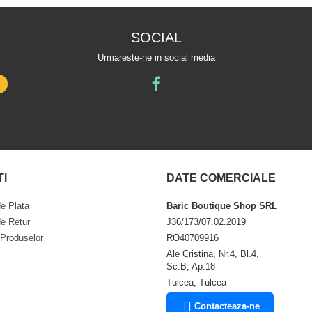
SOCIAL
Urmareste-ne in social media
.
TI
DATE COMERCIALE
e Plata
Baric Boutique Shop SRL
de Retur
J36/173/07.02.2019
 Produselor
RO40709916
Ale Cristina, Nr.4, Bl.4,
Sc.B, Ap.18
Tulcea, Tulcea
Contacteaza-ne