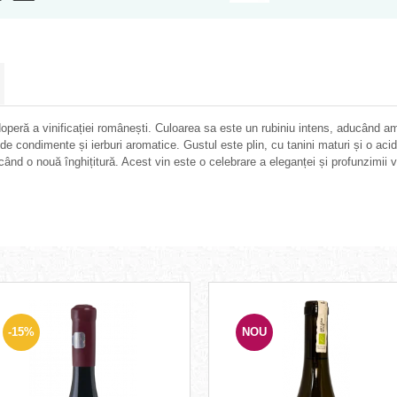
peră a vinificației românești. Culoarea sa este un rubiniu intens, aducând 
e condimente și ierburi aromatice. Gustul este plin, cu tanini maturi și o acid
când o nouă înghițitură. Acest vin este o celebrare a eleganței și profunzimii 
-15%
NOU