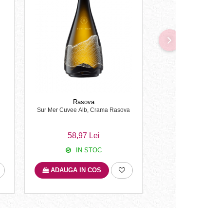
Rasova
Crama Ha
Sur Mer Cuvee Alb, Crama Rasova
Pagaia Sauvignon
Haman
58,97 Lei
53,50 
IN STOC
IN S
ADAUGA IN COS
ADAUGA IN 