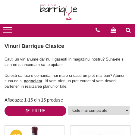
Vinuri
Vinuri Barrique
Vinuri Evenimente
Vinuri Spumante
Vinuri - Toate
Vinuri Barrique Clasice
Vinuri la sticla
Vinuri Spumante
Vinuri Premium
Vinuri Light Barrique/Fumee
Vinuri Barrique Clasice
Vinuri Speciale
Cauti un vin anume dar nu il gasesti in magazinul nostru? Suna-ne si
Vinuri Moderne
lasa-ne sa incercam sa te ajutam.
Doresti sa faci o comanda mai mare si cauti un pret mai bun? Atunci
suna-ne si
negociem
. Iti vom oferi un pret corect si vom deveni
parteneri in realizarea planurilor tale.
Afiseaza:
1-
15
din
15
produse
FILTRE