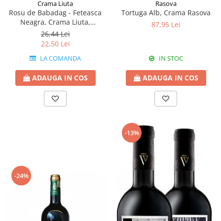
Rasova
Crama Liuta
Tortuga Alb, Crama Rasova
Rosu de Babadag - Feteasca
Neagra, Crama Liuta,
87,95 Lei
Babadag
26,44 Lei
22,50 Lei
IN STOC
LA COMANDA
ADAUGA IN COS
ADAUGA IN COS
-13%
-24%