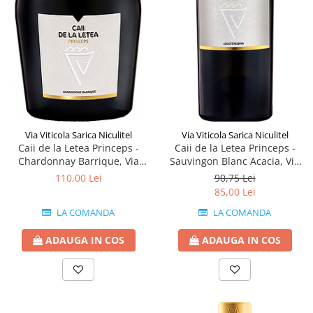
Via Viticola Sarica Niculitel
Via Viticola Sarica Niculitel
Caii de la Letea Princeps -
Caii de la Letea Princeps -
Chardonnay Barrique, Via
Sauvingon Blanc Acacia, Via
Viticola Sarica Niculitel
Viticola Sarica Niculitel
110,00 Lei
90,75 Lei
85,00 Lei
LA COMANDA
LA COMANDA
ADAUGA IN COS
ADAUGA IN COS