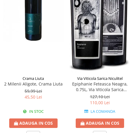
Crama Liuta
Via Viticola Sarica Niculitel
2 Milenii Aligote, Crama Liuta
Epiphanie Feteasca Neagra,
0.75L, Via Viticola Sarica
59,99 Lei
Niculitel
127,10 Lei
45,50 Lei
110,00 Lei
IN STOC
LA COMANDA
ADAUGA IN COS
ADAUGA IN COS