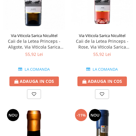
Via Viticola Sarica Niculitel
Via Viticola Sarica Niculitel
Caii de la Letea Princeps -
Caii de la Letea Princeps -
Rose, Via Viticola Sarica
Aligote, Via Viticola Sarica
Niculitel
Niculitel
55,92 Lei
55,92 Lei
LA COMANDA
LA COMANDA
ADAUGA IN COS
ADAUGA IN COS
NOU
-11%
NOU