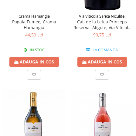
Crama Hamangia
Via Viticola Sarica Niculitel
Pagaia Fumee, Crama
Caii de la Letea Princeps
Hamangia
Reserva -Aligote, Via Viticola
Sarica Niculitel
44,50 Lei
90,75 Lei
IN STOC
LA COMANDA
ADAUGA IN COS
ADAUGA IN COS