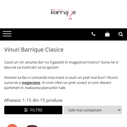
Vinuri
Vinuri Barrique
Vinuri Evenimente
Vinuri Spumante
Vinuri - Toate
Vinuri Barrique Clasice
Vinuri la sticla
Vinuri Spumante
Vinuri Premium
Vinuri Light Barrique/Fumee
Vinuri Speciale
Vinuri Barrique Clasice
Vinuri Moderne
Cauti un vin anume dar nu il gasesti in magazinul nostru? Suna-ne si
lasa-ne sa incercam sa te ajutam.
Doresti sa faci o comanda mai mare si cauti un pret mai bun? Atunci
suna-ne si
negociem
. Iti vom oferi un pret corect si vom deveni
parteneri in realizarea planurilor tale.
Afiseaza:
1-
15
din
15
produse
FILTRE