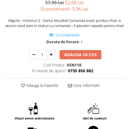
57,96 Lei
52,00 Lei
Economisesti:
5,96
Lei
Aligote - Volumul 2 - Sarica Niculitel Comanda acest produs chiar si
atunci cand este in status La comanda - il aducem repede pentru tine!
LA COMANDA
Durata de livrare:
1
ADAUGA IN COS
Cod Produs:
VSN110
Ai nevoie de ajutor?
0735 850 882
Adauga la Favorite
Cere informatii
Vinuri atent selectionate
Idei de cadouri