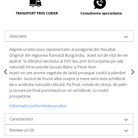
TRANSPORT PRIN CURIER
Consultanta specializata
Descriere
Aligoté-ul este soiul reprezentativ al podgoriei din Niculițel.
Originar din regiunea franceză Burgundia, acest soi de viță de vie
apărut la sfârșitul secolului al XVII-lea, prin încrucișarea pe cale
naturală între soiurile Gouais Blanc și Pinot Noir.
Acest vin are arome vegetale de iarbă proaspat cosită și pământ
reavăn. Gustul de fructe albe coapte și mere verzi este echilibrat
de o aciditate naturală ridicată. Pe final, notele de citrice, de pelin
și cicoare pe final punctează un vin echilibrat, cu multă
prospețime.
Informatii conformitate produs
Caracteristici
Review-uri
(0)