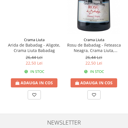
Crama Liuta
Crama Liuta
Arida de Babadag - Aligote,
Rosu de Babadag - Feteasca
Crama Liuta Babadag
Neagra, Crama Liuta,
Babadag
26,44 Lei
26,44 Lei
22,50 Lei
22,50 Lei
IN STOC
IN STOC
ADAUGA IN COS
ADAUGA IN COS
NEWSLETTER