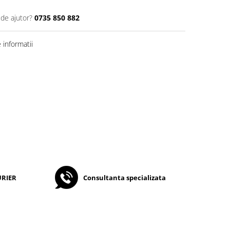
 de ajutor?
0735 850 882
informatii
URIER
Consultanta specializata