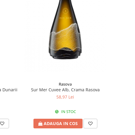
Rasova
a Dunarii
Sur Mer Cuvee Alb, Crama Rasova
Pagaia
58,97 Lei
IN STOC
ADAUGA IN COS
A