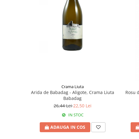
Crama Liuta
Arida de Babadag - Aligote, Crama Liuta
Rosu d
Babadag
26,44 Lei
22,50 Lei
IN STOC
ADAUGA IN COS