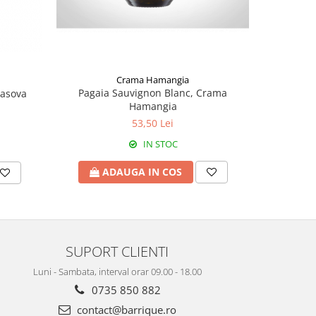
Crama Hamangia
Pagaia Sauvignon Blanc, Crama
Rasova
Impe
Hamangia
53,50 Lei
IN STOC
ADAUGA IN COS
A
SUPORT CLIENTI
Luni - Sambata, interval orar 09.00 - 18.00
0735 850 882
contact@barrique.ro