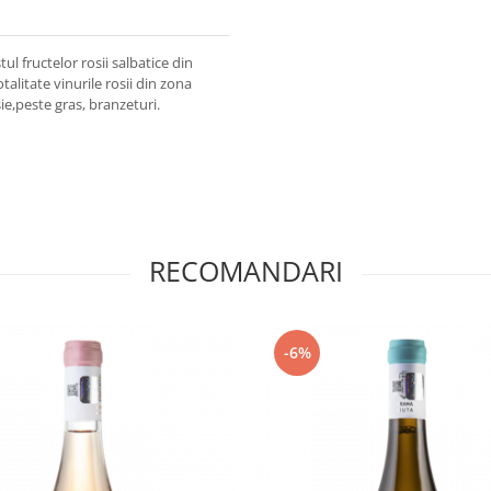
l fructelor rosii salbatice din
litate vinurile rosii din zona
e,peste gras, branzeturi.
RECOMANDARI
-6%