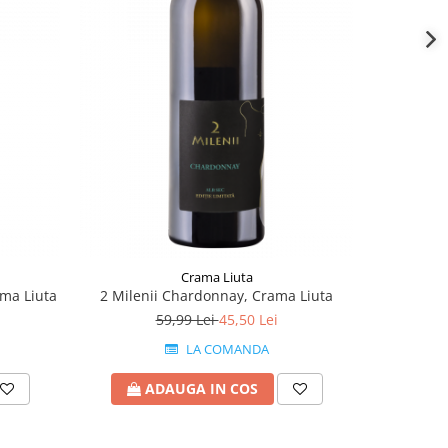
-24%
Crama Liuta
ama Liuta
2 Milenii Chardonnay, Crama Liuta
2 Milenii 
59,99 Lei
45,50 Lei
LA COMANDA
ADAUGA IN COS
A