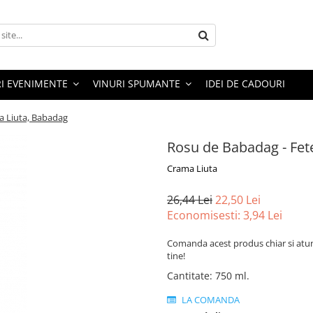
RI EVENIMENTE
VINURI SPUMANTE
IDEI DE CADOURI
a Liuta, Babadag
Rosu de Babadag - Fet
Crama Liuta
26,44 Lei
22,50 Lei
Economisesti:
3,94
Lei
Comanda acest produs chiar si atun
tine!
Cantitate
:
750 ml.
LA COMANDA