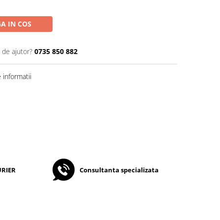
A IN COS
 de ajutor?
0735 850 882
informatii
URIER
Consultanta specializata